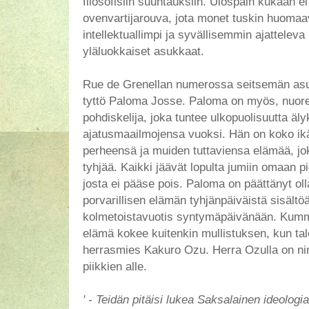
filosofisiin suuntauksiin. Ulospäin kukaan ei
ovenvartijarouva, jota monet tuskin huomaa
intellektuallimpi ja syvällisemmin ajatteleva
yläluokkaiset asukkaat.
Rue de Grenellan numerossa seitsemän asu
tyttö Paloma Josse. Paloma on myös, nuores
pohdiskelija, joka tuntee ulkopuolisuutta äl
ajatusmaailmojensa vuoksi. Hän on koko i
perheensä ja muiden tuttaviensa elämää, jok
tyhjää. Kaikki jäävät lopulta jumiin omaan 
josta ei pääse pois. Paloma on päättänyt ol
porvarillisen elämän tyhjänpäiväistä sisältö
kolmetoistavuotis syntymäpäivänään. Kum
elämä kokee kuitenkin mullistuksen, kun tal
herrasmies Kakuro Ozu. Herra Ozulla on nim
piikkien alle.
' - Teidän pitäisi lukea Saksalainen ideologia