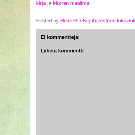
kirja
ja
Morren maailma
Posted by
Heidi H. / Kirjahamsterin lukuvink
Ei kommentteja:
Lähetä kommentti