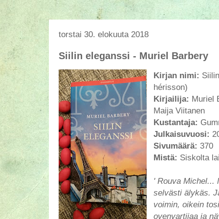
torstai 30. elokuuta 2018
Siilin eleganssi - Muriel Barbery
Kirjan nimi:
Siili
hérisson)
Kirjailija:
Muriel 
Maija Viitanen
Kustantaja:
Gum
Julkaisuvuosi:
20
Sivumäärä:
370
Mistä:
Siskolta l
' Rouva Michel...
selvästi älykäs. Ja
voimin, oikein tos
ovenvartijaa ja näy