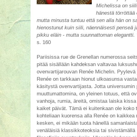
Michelissa on siil
hänestä törröttää 
mutta minusta tuntuu että sen alla hän on s
hienostunut kuin siili, näennäisesti penseä 
pikku eläin - mutta suunnattoman elegantti. 
s. 160
Pariisissa rue de Grenellan numerossa seits
pitää sisällään kahdeksan valtavaa luksush
ovenvartijarouvan Renée Michelin. Pyylevä j
Renée on tarkkaan hionut ulkoasunsa vast
käsitystä ovenvartijasta. Jotta universumin 
muuttumattomina, on yleinen totuus, että ove
vanhoja, rumia, äreitä, omistaa laiska kissa
kaiket päivät. Tämä ei kuitenkaan ole koko 
kohteliaan kuorensa alla Renée on kaikkea m
kesken, ei mikään tuota hänellä samanlaista
venäläisiä klassikkoteoksia tai sivistämällä 