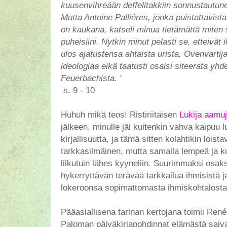
kuusenvihreään deffelitakkiin sonnustautuneel
Mutta Antoine Palliéres, jonka puistattavist
on kaukana, katseli minua tietämättä miten
puheisiini. Nytkin minut pelasti se, etteivä
ulos ajatustensa ahtaista urista. Ovenvartij
ideologiaa eikä taatusti osaisi siteerata yhde
Feuerbachista. '
s. 9 - 10
Huhuh mikä teos! Ristiriitaisen
Lukija aamu
jälkeen, minulle jäi kuitenkin vahva kaipuu l
kirjallisuutta, ja tämä sitten kolahtikin loista
tarkkasilmäinen, mutta samalla lempeä ja k
liikutuin lähes kyyneliin. Suurimmaksi osaks
hykerryttävän terävää tarkkailua ihmisistä
lokeroonsa sopimattomasta ihmiskohtalost
Pääasiallisena tarinan kertojana toimii René
Paloman päiväkirjapohdinnat elämästä saiva