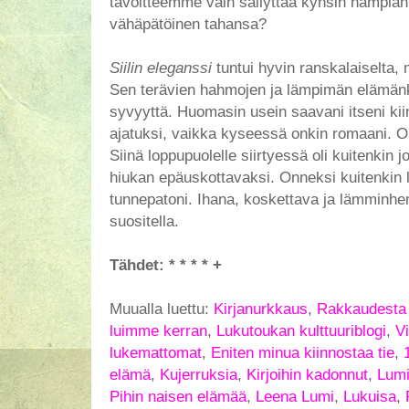
tavoitteemme vain säilyttää kynsin hampia
vähäpätöinen tahansa?
Siilin eleganssi
tuntui hyvin ranskalaiselta, m
Sen terävien hahmojen ja lämpimän elämän
syvyyttä. Huomasin usein saavani itseni kii
ajatuksi, vaikka kyseessä onkin romaani. Ol
Siinä loppupuolelle siirtyessä oli kuitenkin jo
hiukan epäuskottavaksi. Onneksi kuitenkin l
tunnepatoni. Ihana, koskettava ja lämminhenk
suositella.
Tähdet: * * * * +
Muualla luettu:
Kirjanurkkaus
,
Rakkaudesta k
luimme kerran
,
Lukutoukan kulttuuriblogi
,
Vi
lukemattomat
,
Eniten minua kiinnostaa tie
,
elämä
,
Kujerruksia
,
Kirjoihin kadonnut
,
Lum
Pihin naisen elämää
,
Leena Lumi
,
Lukuisa
,